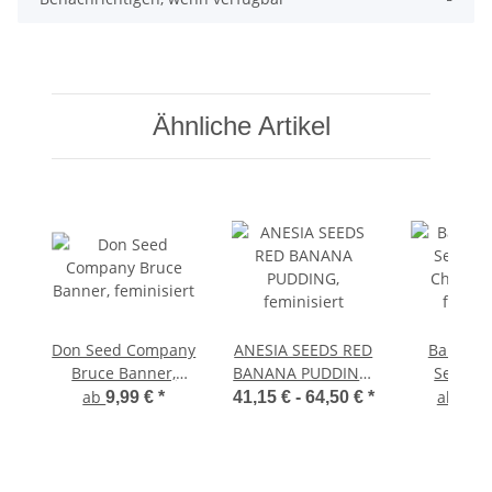
Ähnliche Artikel
Don Seed Company
ANESIA SEEDS RED
Barney`
Bruce Banner,
BANANA PUDDING,
Seeds 
feminisiert
feminisiert
Cherry G
ab
ab
9,99 €
*
41,15 € -
64,50 €
*
16,
femini