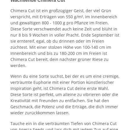
Wachsende Chimera Cut
Chimera Cut ist ein großzügiger Geist, der viel Grün
verspricht, mit Erträgen von 550 g/m², im Innenbereich
und gewaltigen 800 - 1000 g pro Pflanze im Freien.
Diese Sorte verschwendet auch keine Zeit und blüht in
nur 8 bis 9 Wochen in voller Pracht. Ende September ist
sie erntereif, egal, ob du drinnen oder im Freien
züchtest. Mit einer stolzen Höhe von 100-140 cm im
Innenbereich und bis zu 180-200 cm im Freien ist
Chimera Cut bereit, dein nächster grüner Riese zu
werden.
Wenn du eine Sorte suchst, bei der es um eine cremige,
verträumte Euphorie mit einer Portion künstlerischer
Inspiration geht, ist Chimera Cut deine erste Wahl.
Diese Sorte ist perfekt, um alleine zu vibrieren oder die
Kreativität mit Freunden zu entfachen. Sie hat den
Geschmack, die Potenz und die Erträge, die dich immer
wieder zurückkommen lassen.
Tauche ein in die verträumten Tiefen von Chimera Cut
von Anesia Seeds und lass dich mit jedem Zug auf eine