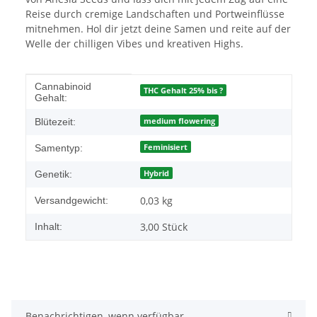
Reise durch cremige Landschaften und Portweinflüsse
mitnehmen. Hol dir jetzt deine Samen und reite auf der
Welle der chilligen Vibes und kreativen Highs.
Produkteigenschaft
Wert
Cannabinoid
THC Gehalt 25% bis ?
Gehalt:
medium flowering
Blütezeit:
Feminisiert
Samentyp:
Hybrid
Genetik:
0,03 kg
Versandgewicht:
3,00 Stück
Inhalt:
Benachrichtigen, wenn verfügbar