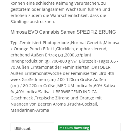
können eine schlechte Keimung verursachen, zu
gestörtem oder langsamem Wachstum führen und
erhöhen zudem die Wahrscheinlichkeit, dass die
Sämlinge austrocknen.
Mimosa EVO Cannabis Samen SPEZIFIZIERUNG
Typ ,Feminisiert Photoperiode ,Normal Genetik ,Mimosa
x Orange Punch Effekt ,Glücklich, euphorisierend,
erhebend Außen Ertrag (g) ,2000 gr/plant
Innenproduktion (g) ,700-800 gr/㎡ Blütezeit (Tage) ,65 -
70 Außen Erntemonat der Feminisierten ,OKTOBER
Außen Erntemonat/woche der Feminisierten ,3rd-4th
week Größe Innen (cm) ,100-120cm Größe Außen
(cm) ,180-220cm Größe ,MEDIUM Indica % ,60% Sativa
% ,40% Indica/Sativa ,ÜBERWIEGEND INDICA
Geschmack ,Tropische Zitrone und Orange mit
Nuancen von Beeren Aroma ,Frucht-Cocktail,
Mandarinen-Aroma
Produkteigenschaft
Wert
medium flowering
Blütezeit: