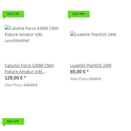
SALE 13%
SALE 19%
Caluma Force 630W CMH
Luxelite PlantUV 24W
Fixture Amatur inkl.
65,00 €
*
Leuchtmittel
129,00 €
*
Alter Preis:
79,99 €
Alter Preis:
149,00 €
SALE 32%