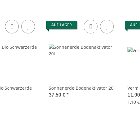
AUF LAGER
AUF 
io Schwarzerde
Sonnenerde Bodenaktivator 20l
Vermic
37,50 €
*
11,0
1,10 €