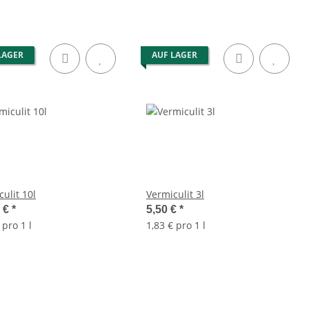
LAGER
AUF LAGER
ulit 10l
Vermiculit 3l
0 €
*
5,50 €
*
 pro 1 l
1,83 € pro 1 l