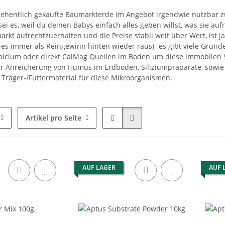
sehentlich gekaufte Baumarkterde im Angebot irgendwie nutzbar z
ei es, weil du deinen Babys einfach alles geben willst, was sie au
kt aufrechtzuerhalten und die Preise stabil weit über Wert, ist ja
t es immer als Reingewinn hinten wieder raus)- es gibt viele Grün
alcium oder direkt CalMag Quellen im Boden um diese immobilen 
ur Anreicherung von Humus im Erdboden, Siliziumpräparate, sowie 
 Träger-/Futtermaterial für diese Mikroorganismen.
Artikel pro Seite
AUF LAGER
AUF 