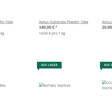
Mix 100g
Aptus Substrate Powder 10kg
Aptus
140,00 €
*
20,9
 kg
14,00 € pro 1 kg
AUF LAGER
AUF 