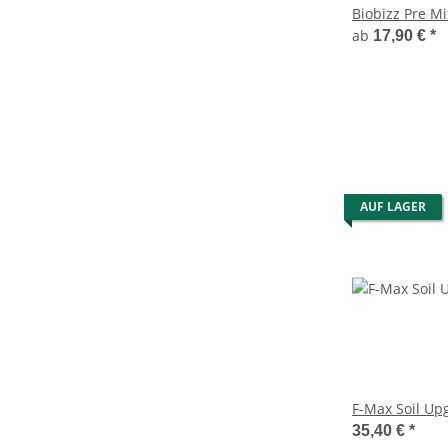
Biobizz Pre Mi
ab
17,90 €
*
AUF LAGER
F-Max Soil Up
35,40 €
*