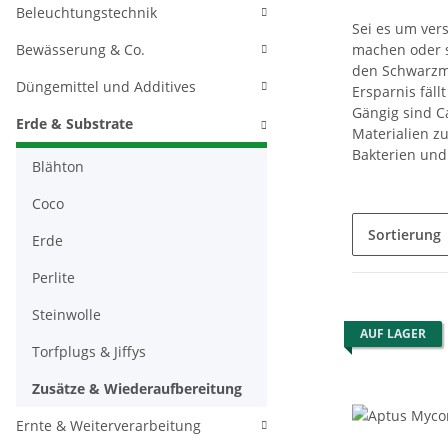
Beleuchtungstechnik
Sei es um ver
Bewässerung & Co.
machen oder s
den Schwarzmar
Düngemittel und Additives
Ersparnis fäll
Gängig sind C
Erde & Substrate
Materialien z
Bakterien und
Blähton
Coco
Sortierung
Erde
Perlite
Steinwolle
AUF LAGER
Torfplugs & Jiffys
Zusätze & Wiederaufbereitung
Ernte & Weiterverarbeitung