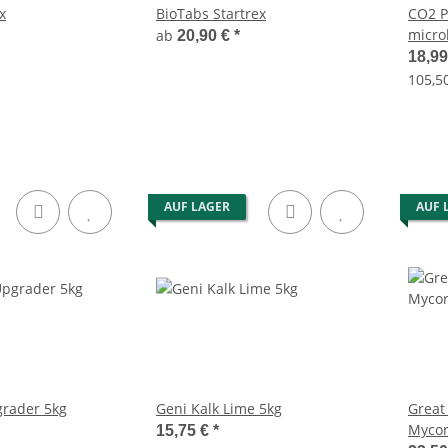
x
BioTabs Startrex
CO2 P
micro
ab
20,90 €
*
18,9
105,50
AUF LAGER
AUF 
grader 5kg
Geni Kalk Lime 5kg
Great
Mycor
15,75 €
*