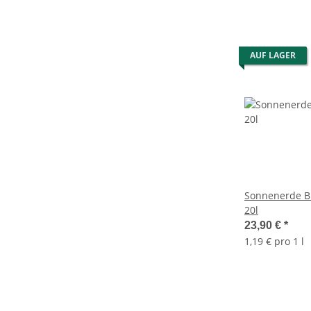
AUF LAGER
Sonnenerde B
20l
23,90 €
*
1,19 € pro 1 l