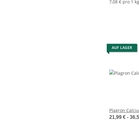
7,08 € pro 1 k
AUF LAGER
Plagron Calci
21,99 € -
36,