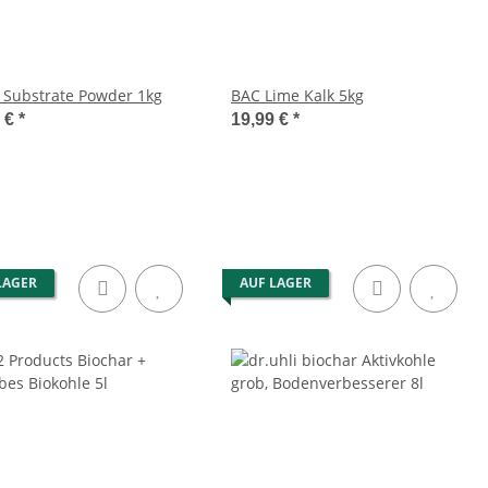
 Substrate Powder 1kg
BAC Lime Kalk 5kg
0 €
*
19,99 €
*
LAGER
AUF LAGER