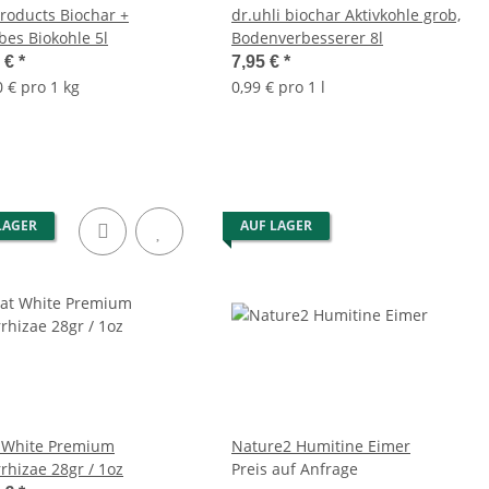
roducts Biochar +
dr.uhli biochar Aktivkohle grob,
bes Biokohle 5l
Bodenverbesserer 8l
9 €
*
7,95 €
*
 € pro 1 kg
0,99 € pro 1 l
LAGER
AUF LAGER
 White Premium
Nature2 Humitine Eimer
rhizae 28gr / 1oz
Preis auf Anfrage