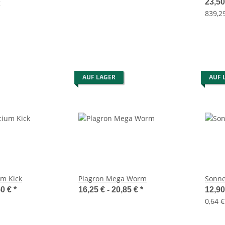
23,5
g
839,29
AUF LAGER
AUF 
um Kick
Plagron Mega Worm
Sonne
50 €
*
16,25 € -
20,85 €
*
12,9
0,64 €