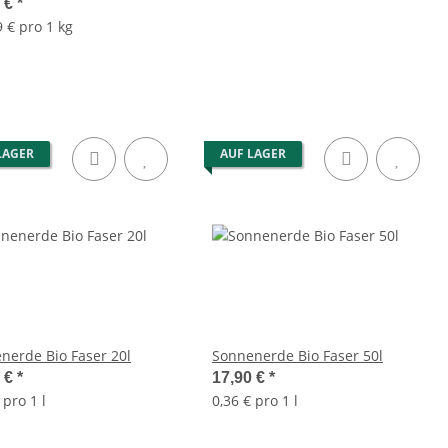
0 €
*
 € pro 1 kg
LAGER
AUF LAGER
nerde Bio Faser 20l
Sonnenerde Bio Faser 50l
0 €
*
17,90 €
*
 pro 1 l
0,36 € pro 1 l