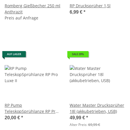
Romberg Gießbecher 250 ml
RP Drucksprüher 1,5l
Anthrazit
6,99 €
*
Preis auf Anfrage
AUF LAGER
SALE 29%
RP Pump
Water Master Drucksprüher
TeleskopSprühlanze RP Pro
18l (akkubetrieben, USB)
Luxe II
20,00 €
*
49,99 €
*
Alter Preis:
69,99 €