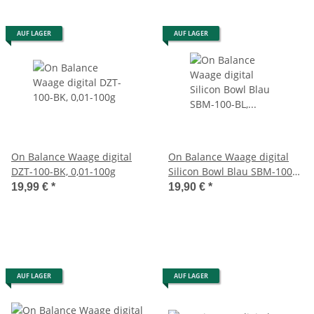
AUF LAGER
AUF LAGER
On Balance Waage digital
On Balance Waage digital
DZT-100-BK, 0,01-100g
Silicon Bowl Blau SBM-100-
BL, 0,01-100g
19,99 €
*
19,90 €
*
AUF LAGER
AUF LAGER