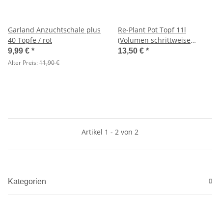
Garland Anzuchtschale plus
Re-Plant Pot Topf 11l
40 Töpfe / rot
(Volumen schrittweise
erweiterbar)
9,99 €
*
13,50 €
*
Alter Preis:
11,90 €
Artikel 1 - 2 von 2
Kategorien