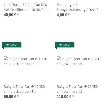
LumiFlora - EC Clip Fan RF6
Polehanger /
9W, Oszillierend, 10-Stufen
Stangenhalterung / Fuss für
+ Zufalls-Funktion
Ventilator, schwarz
45,99 €
*
4,99 €
*
AUF LAGER
AUF LAGER
Ralight Floor Fan Ø 12''(30
Ralight Floor Fan Ø 20''(50
cm) black edition 3
cm) oszillierend
Geschwindigkeiten
69,99 €
*
119,00 €
*