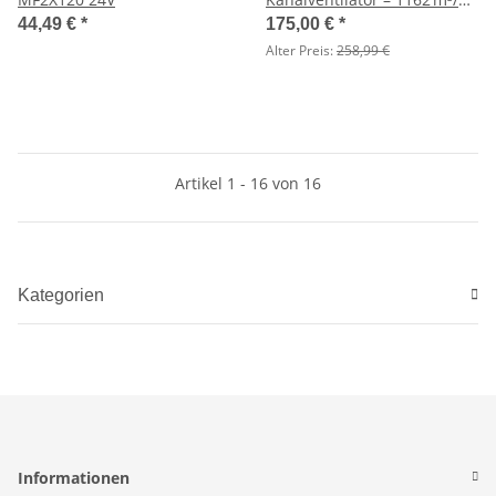
200 mm
44,49 €
*
175,00 €
*
Alter Preis:
258,99 €
Artikel 1 - 16 von 16
Kategorien
Informationen