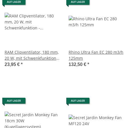
AUF LAGER
AUF LAGER
RAM Clipventilator, 180 mm,
Rhino Ultra Fan EC 280 m3/h
20 W, mit Schwenkfunktion -
125mm
Einsatz als Stand- oder
23,95 €
*
132,50 €
*
Clipventilator
AUF LAGER
AUF LAGER