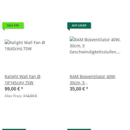
SALE 14%
AUF LAGER
Ralight Wall Fan Ø
RAM Boxventilator 40W,
18''(45cm) 75W
30cm, 3
Geschwindigkeitsstufen, Box
99,00 €
*
35,00 €
*
Fan
Alter Preis:
114,99 €