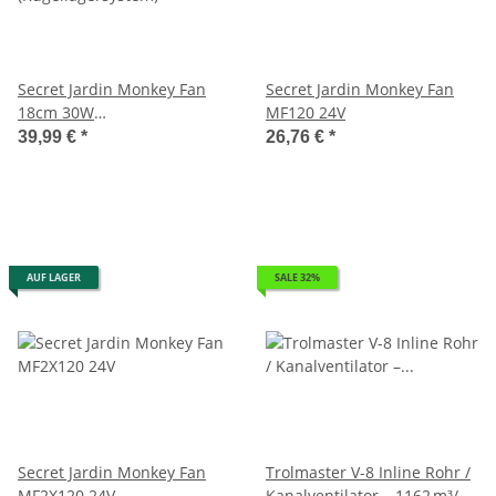
Secret Jardin Monkey Fan
Secret Jardin Monkey Fan
18cm 30W
MF120 24V
(Kugellagersystem)
39,99 €
*
26,76 €
*
AUF LAGER
SALE 32%
Secret Jardin Monkey Fan
Trolmaster V-8 Inline Rohr /
MF2X120 24V
Kanalventilator – 1162 m³/h -