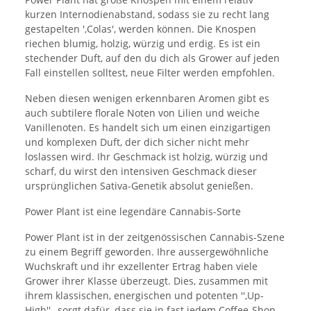
kurzen Internodienabstand, sodass sie zu recht lang
gestapelten ',Colas', werden können. Die Knospen
riechen blumig, holzig, würzig und erdig. Es ist ein
stechender Duft, auf den du dich als Grower auf jeden
Fall einstellen solltest, neue Filter werden empfohlen.
Neben diesen wenigen erkennbaren Aromen gibt es
auch subtilere florale Noten von Lilien und weiche
Vanillenoten. Es handelt sich um einen einzigartigen
und komplexen Duft, der dich sicher nicht mehr
loslassen wird. Ihr Geschmack ist holzig, würzig und
scharf, du wirst den intensiven Geschmack dieser
ursprünglichen Sativa-Genetik absolut genießen.
Power Plant ist eine legendäre Cannabis-Sorte
Power Plant ist in der zeitgenössischen Cannabis-Szene
zu einem Begriff geworden. Ihre aussergewöhnliche
Wuchskraft und ihr exzellenter Ertrag haben viele
Grower ihrer Klasse überzeugt. Dies, zusammen mit
ihrem klassischen, energischen und potenten '',Up-
High'',, sorgt dafür, dass sie in fast jedem Coffee-Shop