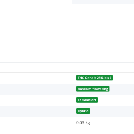
THC Gehalt 25% bis ?
medium flowering
Feminisiert
Hybrid
0,03 kg