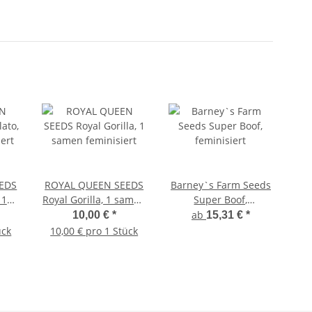
EDS
ROYAL QUEEN SEEDS
Barney`s Farm Seeds
Ba
 1
Royal Gorilla, 1 samen
Super Boof,
rt
feminisiert
feminisiert
ab
10,00 €
*
15,31 €
*
ück
10,00 € pro 1 Stück