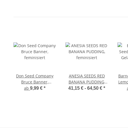
Don Seed Company
ANESIA SEEDS RED
Barn
Bruce Banner,
BANANA PUDDING,
Lemo
feminisiert
feminisiert
ab
9,99 €
*
41,15 € -
64,50 €
*