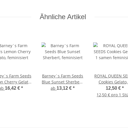
Ähnliche Artikel
ey`s Farm Seeds
Barney`s Farm Seeds
ROYAL QUEEN SE
n Cherry Gelato,
Blue Sunset Sherbert,
Cookies Gelato,
feminisiert
feminisiert
samen feminisie
ab
ab
16,42 €
*
13,12 €
*
12,50 €
*
12,50 € pro 1 St