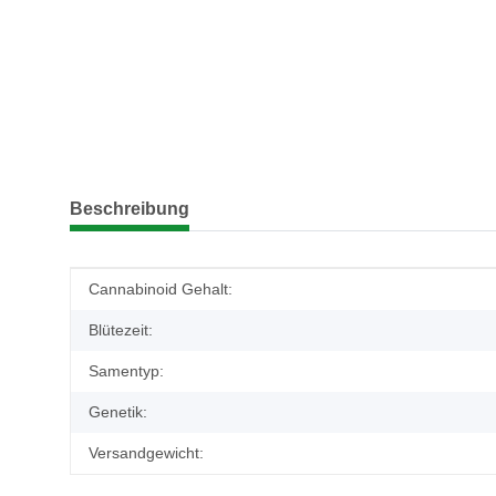
weitere Registerkarten anzeigen
Beschreibung
Produkteigenschaft
Wert
Cannabinoid Gehalt:
Blütezeit:
Samentyp:
Genetik:
Versandgewicht: