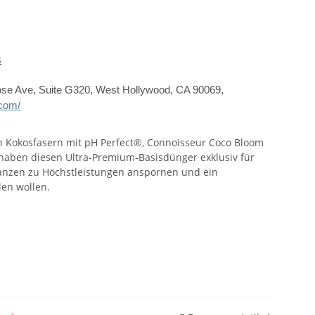
s
ose Ave, Suite G320, West Hollywood, CA 90069,
.com/
on Kokosfasern mit pH Perfect®, Connoisseur Coco Bloom
 haben diesen Ultra-Premium-Basisdünger exklusiv für
flanzen zu Höchstleistungen anspornen und ein
len wollen.