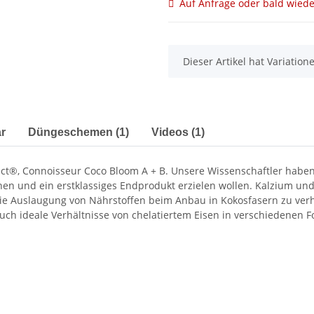
Auf Anfrage oder bald wiede
x
Dieser Artikel hat Variatio
r
Düngeschemen (1)
Videos (1)
fect®, Connoisseur Coco Bloom A + B. Unsere Wissenschaftler habe
rnen und ein erstklassiges Endprodukt erzielen wollen. Kalzium un
e Auslaugung von Nährstoffen beim Anbau in Kokosfasern zu verhi
uch ideale Verhältnisse von chelatiertem Eisen in verschiedenen 