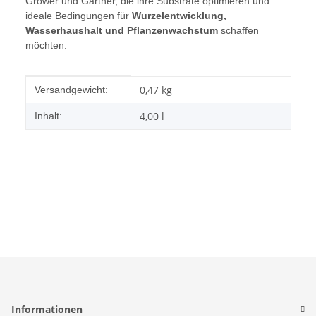
Grower und Gärtner, die ihre Substrate optimieren und
ideale Bedingungen für
Wurzelentwicklung,
Wasserhaushalt und Pflanzenwachstum
schaffen
möchten.
Produkteigenschaft
Wert
0,47 kg
Versandgewicht:
4,00 l
Inhalt:
Informationen