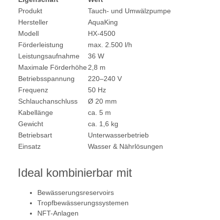
Produkt
Tauch- und Umwälzpumpe
Hersteller
AquaKing
Modell
HX-4500
Förderleistung
max. 2.500 l/h
Leistungsaufnahme
36 W
Maximale Förderhöhe
2,8 m
Betriebsspannung
220–240 V
Frequenz
50 Hz
Schlauchanschluss
Ø 20 mm
Kabellänge
ca. 5 m
Gewicht
ca. 1,6 kg
Betriebsart
Unterwasserbetrieb
Einsatz
Wasser & Nährlösungen
Ideal kombinierbar mit
Bewässerungsreservoirs
Tropfbewässerungssystemen
NFT-Anlagen