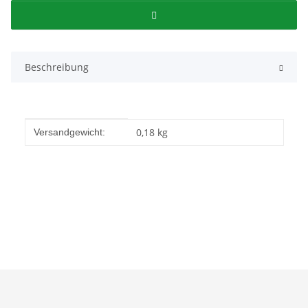
Beschreibung
Produkteigenschaft
Wert
0,18 kg
Versandgewicht: