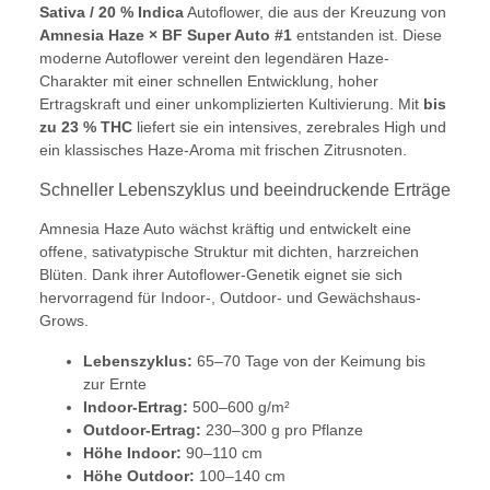
Sativa / 20 % Indica
Autoflower, die aus der Kreuzung von
Amnesia Haze × BF Super Auto #1
entstanden ist. Diese
moderne Autoflower vereint den legendären Haze-
Charakter mit einer schnellen Entwicklung, hoher
Ertragskraft und einer unkomplizierten Kultivierung. Mit
bis
zu 23 % THC
liefert sie ein intensives, zerebrales High und
ein klassisches Haze-Aroma mit frischen Zitrusnoten.
Schneller Lebenszyklus und beeindruckende Erträge
Amnesia Haze Auto wächst kräftig und entwickelt eine
offene, sativatypische Struktur mit dichten, harzreichen
Blüten. Dank ihrer Autoflower-Genetik eignet sie sich
hervorragend für Indoor-, Outdoor- und Gewächshaus-
Grows.
Lebenszyklus:
65–70 Tage von der Keimung bis
zur Ernte
Indoor-Ertrag:
500–600 g/m²
Outdoor-Ertrag:
230–300 g pro Pflanze
Höhe Indoor:
90–110 cm
Höhe Outdoor:
100–140 cm