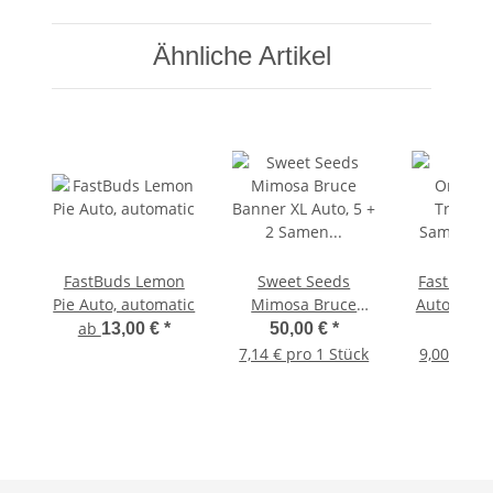
Ähnliche Artikel
FastBuds Lemon
Sweet Seeds
FastBuds 
Pie Auto, automatic
Mimosa Bruce
Auto Train
Banner XL Auto, 5 +
Samen au
ab
13,00 €
*
50,00 €
*
9,00
2 Samen automatic
7,14 € pro 1 Stück
9,00 € pro