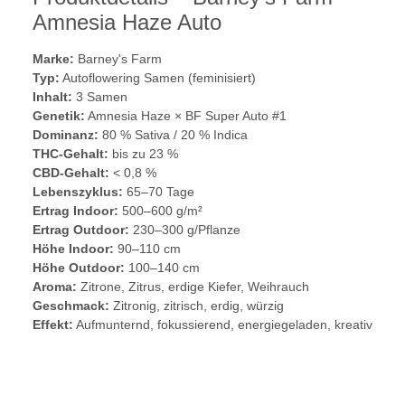
Amnesia Haze Auto
Marke:
Barney's Farm
Typ:
Autoflowering Samen (feminisiert)
Inhalt:
3 Samen
Genetik:
Amnesia Haze × BF Super Auto #1
Dominanz:
80 % Sativa / 20 % Indica
THC-Gehalt:
bis zu 23 %
CBD-Gehalt:
< 0,8 %
Lebenszyklus:
65–70 Tage
Ertrag Indoor:
500–600 g/m²
Ertrag Outdoor:
230–300 g/Pflanze
Höhe Indoor:
90–110 cm
Höhe Outdoor:
100–140 cm
Aroma:
Zitrone, Zitrus, erdige Kiefer, Weihrauch
Geschmack:
Zitronig, zitrisch, erdig, würzig
Effekt:
Aufmunternd, fokussierend, energiegeladen, kreativ