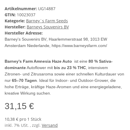
Artikelnummer:
UG14887
GTIN:
10023037
Kategorie:
Barney`s Farm Seeds
Hersteller:
Barneys Souvenirs BV
Hersteller Adresse:
Barney's Souvenirs BV
, Haarlemmerstraat 98, 1013 EW
Amsterdam Niederlande, https://www.barneysfarm.com/
Barney's Farm Amnesia Haze Auto
ist eine
80 % Sativa-
dominante
Autoflower mit
bis zu 23 % THC
, intensivem
Zitronen- und Zitrusaroma sowie einer schnellen Kulturdauer von
nur
65–70 Tagen
. Ideal für Indoor- und Outdoor-Grower, die
hohe Erträge, kräftige Haze-Aromen und eine energiegeladene,
kreative Wirkung suchen.
31,15 €
10,38 € pro 1 Stück
inkl. 7% USt. , zzgl.
Versand