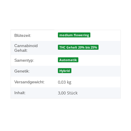
Produkteigenschaft
Wert
medium flowering
Blütezeit:
Cannabinoid
THC Gehalt 20% bis 25%
Gehalt:
Automatik
Samentyp:
Hybrid
Genetik:
0,03 kg
Versandgewicht:
3,00 Stück
Inhalt: