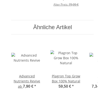
Alter Preis:
79,99 €
Ähnliche Artikel
Advanced
Plagron Top Grow
T.A. O
Nutrients Revive
Box 100% Natural
Spect
ab
7,90 €
*
59,50 €
*
7,34 € -