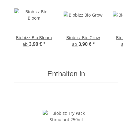
Biobizz Bio Bloom
Biobizz Bio Grow
Biobizz 
ab
ab
ab
3,90 €
*
3,90 €
*
9,9
Enthalten in