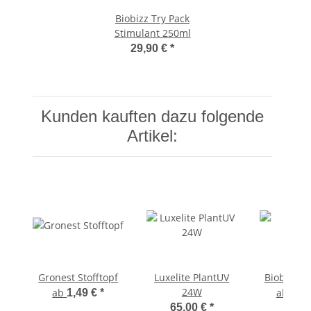
Biobizz Try Pack
Stimulant 250ml
29,90 €
*
Kunden kauften dazu folgende
Artikel:
Gronest Stofftopf
Luxelite PlantUV
Biobizz Ro
24W
ab
ab
1,49 €
*
13,
65,00 €
*