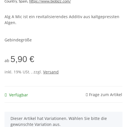
Country, Spain,
https://www.biobizz.com/
Alg A Mic ist ein revitalisierendes Additiv aus kaltgepressten
Algen.
Gebindegröße
5,90 €
ab
inkl. 19% USt. , zzgl.
Versand
Frage zum Artikel
Verfügbar
x
Dieser Artikel hat Variationen. Wählen Sie bitte die
gewünschte Variation aus.