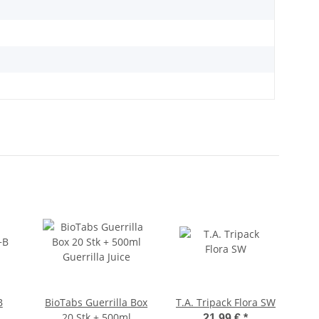
B
BioTabs Guerrilla Box
T.A. Tripack Flora SW
Bio
20 Stk + 500ml
21,99 €
*