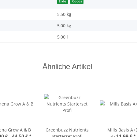
Erde
Cocos
5,50 kg
5,00
kg
5,00 l
Ähnliche Artikel
ena Grow A & B
Greenbuzz Nutrients
Mills Basis A+
Starterset Profi
ab
90 € -
44,50 €
*
11,99 €
*