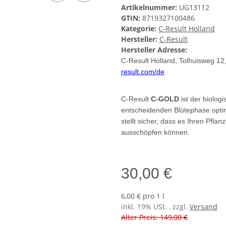
Artikelnummer:
UG13112
GTIN:
8719327100486
Kategorie:
C-Result Holland
Hersteller:
C-Result
Hersteller Adresse:
C-Result Holland, Tolhuisweg 1
result.com/de
C-Result
C-GOLD
ist der biolog
entscheidenden Blütephase opti
stellt sicher, dass es Ihren Pflan
ausschöpfen können.
30,00 €
6,00 € pro 1 l
inkl. 19% USt. , zzgl.
Versand
Alter Preis: 149,00 €