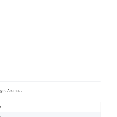
ges Aroma. ,
g
g