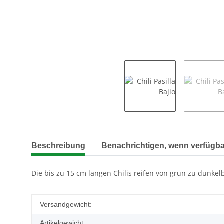
weitere Registerkarten anzeigen
Beschreibung
Benachrichtigen, wenn verfügba
Die bis zu 15 cm langen Chilis reifen von grün zu dunke
Produkteigenschaft
Wert
Versandgewicht:
Artikelgewicht: