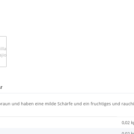
r
lbraun und haben eine milde Schärfe und ein fruchtiges und rauchi
0,02 k
0,02
k