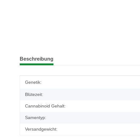
weitere Registerkarten anzeigen
Beschreibung
Produkteigenschaft
Wert
Genetik:
Blütezeit:
Cannabinoid Gehalt:
Samentyp:
Versandgewicht: