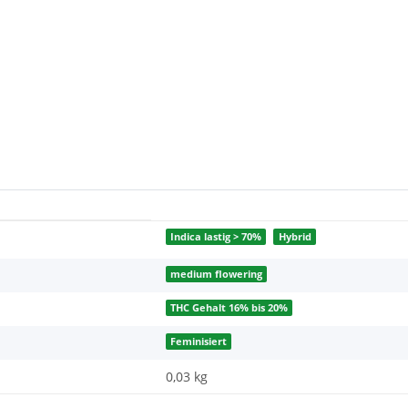
Indica lastig > 70%
Hybrid
medium flowering
THC Gehalt 16% bis 20%
Feminisiert
0,03 kg