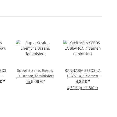
EDS
Super Strains Enemy
KANNABIA SEEDS LA
RO
´s Dream, feminisiert
BLANCA, 1 Samen
feminisiert
s
ab
 €
*
5,00 €
*
4,32 €
*
4,32 € pro 1 Stück
9