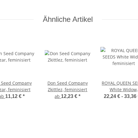
Ähnliche Artikel
 Seed Company
Don Seed Company
ROYAL QUEEN SE
ar, feminisiert
Zkittlez, feminisiert
White Widow,
feminisiert
ab
ab
11,12 €
*
12,23 €
*
22,24 € -
33,36