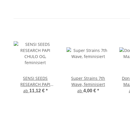
SENSI SEEDS
Super Strains 7th
Don
RESEARCH PAPI
Wave, feminisiert
Maz
CHULO OG,
ab
ab
11,12 €
*
4,00 €
*
feminisiert