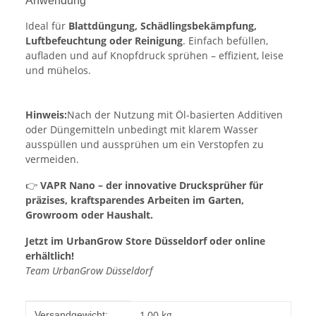
Anwendung
Ideal für
Blattdüngung, Schädlingsbekämpfung,
Luftbefeuchtung oder Reinigung
. Einfach befüllen,
aufladen und auf Knopfdruck sprühen – effizient, leise
und mühelos.
Hinweis:
Nach der Nutzung mit Öl-basierten Additiven
oder Düngemitteln unbedingt mit klarem Wasser
ausspüllen und aussprühen um ein Verstopfen zu
vermeiden.
👉
VAPR Nano – der innovative Drucksprüher für
präzises, kraftsparendes Arbeiten im Garten,
Growroom oder Haushalt.
Jetzt im UrbanGrow Store Düsseldorf oder online
erhältlich!
Team UrbanGrow Düsseldorf
Produkteigenschaft
Wert
1,00 kg
Versandgewicht: