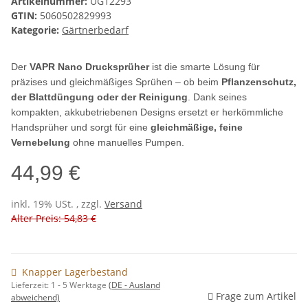
Artikelnummer:
UG12293
GTIN:
5060502829993
Kategorie:
Gärtnerbedarf
Der
VAPR Nano Drucksprüher
ist die smarte Lösung für
präzises und gleichmäßiges Sprühen – ob beim
Pflanzenschutz,
der Blattdüngung oder der Reinigung
. Dank seines
kompakten, akkubetriebenen Designs ersetzt er herkömmliche
Handsprüher und sorgt für eine
gleichmäßige, feine
Vernebelung
ohne manuelles Pumpen.
44,99 €
inkl. 19% USt. , zzgl.
Versand
Alter Preis: 54,83 €
Knapper Lagerbestand
Lieferzeit:
1 - 5 Werktage
(DE - Ausland
Frage zum Artikel
abweichend)