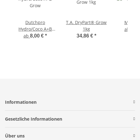
Dutchpro
T.A. DryPart® Grow
Mills Vi
Hydro/Coco A+B
1kg
ab
14,
Grow
ab
8,00 €
*
34,86 €
*
Informationen
Gesetzliche Informationen
Über uns