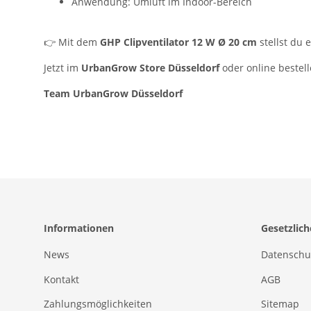
Anwendung: Umluft im Indoor-Bereich
👉 Mit dem
GHP Clipventilator 12 W Ø 20 cm
stellst du 
Jetzt im
UrbanGrow Store Düsseldorf
oder online bestell
Team UrbanGrow Düsseldorf
Informationen
Gesetzlic
News
Datenschu
Kontakt
AGB
Zahlungsmöglichkeiten
Sitemap