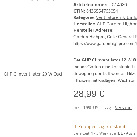
Artikelnummer:
UG14080
GTIN:
8436554763054
Kategorie:
Ventilatoren & Umlu
Hersteller:
GHP Garden Highp
Hersteller Adresse:
Garden Highpro, Calle General 
https://www.gardenhighpro.com
Der
GHP Clipventilator 12 W Ø
Indoor-Garten eine konstante Luf
Bewegung der Luft werden Hitze
Pflanzen mit kräftigem Wachstu
28,99 €
inkl. 19% USt. , zzgl.
Versand
Knapper Lagerbestand
Lieferzeit:
1 - 5 Werktage
(DE - Ausla