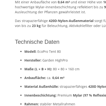
Mit einer Anbaufläche von
0,64 m²
und einer Höhe von
1
hochwertige Mylar-Innenbeschichtung reflektiert bis zu
9
Ausleuchtung der Pflanzen gewährleistet ist.
Das strapazierfähige
420D-Nylon-Außenmaterial
sorgt f
von bis zu
23 kg
für Beleuchtung, Aktivkohlefilter oder Lü
Technische Daten
Modell:
EcoPro Tent 80
Hersteller:
Garden HighPro
Maße (L × B × H):
80 × 80 × 160 cm
Anbaufläche:
ca.
0,64 m²
Material Außenhülle:
strapazierfähiges
420D Nylo
Innenbeschichtung:
Premium
Mylar (97 % Reflexi
Rahmen:
stabiler Metallrahmen