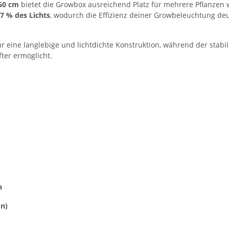
60 cm
bietet die Growbox ausreichend Platz für mehrere Pflanze
7 % des Lichts
, wodurch die Effizienz deiner Growbeleuchtung deu
ür eine langlebige und lichtdichte Konstruktion, während der stab
fter ermöglicht.
n
on)