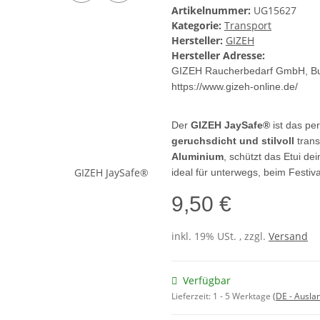
Artikelnummer:
UG15627
Kategorie:
Transport
Hersteller:
GIZEH
Hersteller Adresse:
GIZEH Raucherbedarf GmbH, B
https://www.gizeh-online.de/
Der
GIZEH JaySafe®
ist das per
geruchsdicht und stilvoll
trans
Aluminium
, schützt das Etui de
ideal für unterwegs, beim Festiva
9,50 €
inkl. 19% USt. , zzgl.
Versand
Verfügbar
Lieferzeit:
1 - 5 Werktage
(DE - Ausla