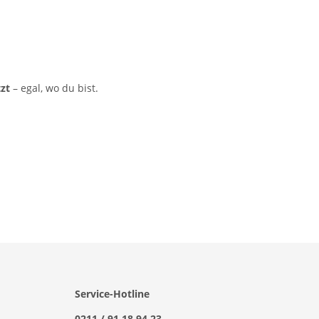
tzt
– egal, wo du bist.
Service-Hotline
0211 / 91 18 94 23