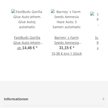
FastBuds Gorilla
Barney`s Farm
Super S
Glue Auto (ehem.
Seeds Amnesia
Runtz 
Glue Auto),
Haze Auto, 3
autom
ab
ab
14,46 €
*
31,15 €
*
5,0
automatic
Samen automatic
10,38 € pro 1 Stück
Informationen