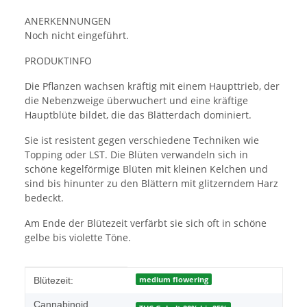
ANERKENNUNGEN
Noch nicht eingeführt.
PRODUKTINFO
Die Pflanzen wachsen kräftig mit einem Haupttrieb, der
die Nebenzweige überwuchert und eine kräftige
Hauptblüte bildet, die das Blätterdach dominiert.
Sie ist resistent gegen verschiedene Techniken wie
Topping oder LST. Die Blüten verwandeln sich in
schöne kegelförmige Blüten mit kleinen Kelchen und
sind bis hinunter zu den Blättern mit glitzerndem Harz
bedeckt.
Am Ende der Blütezeit verfärbt sie sich oft in schöne
gelbe bis violette Töne.
Produkteigenschaft
Wert
medium flowering
Blütezeit:
Cannabinoid