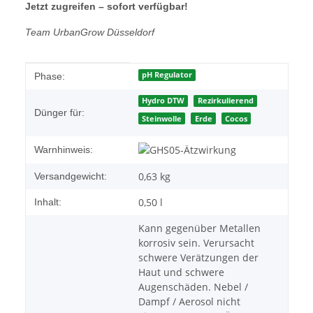
Jetzt zugreifen – sofort verfügbar!
Team UrbanGrow Düsseldorf
Produkteigenschaft
Wert
pH Regulator
Phase:
Hydro DTW
Rezirkulierend
Dünger für:
Steinwolle
Erde
Cocos
Warnhinweis:
0,63 kg
Versandgewicht:
0,50 l
Inhalt:
Kann gegenüber Metallen
korrosiv sein. Verursacht
schwere Verätzungen der
Haut und schwere
Augenschäden. Nebel /
Dampf / Aerosol nicht