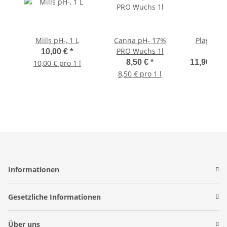
Mills pH-, 1 L
Canna pH- 17%
Plagron 
PRO Wuchs 1l
(59
10,00 €
*
8,50 €
*
11,90 € -
10,00 € pro 1 l
8,50 € pro 1 l
Informationen
Gesetzliche Informationen
Über uns