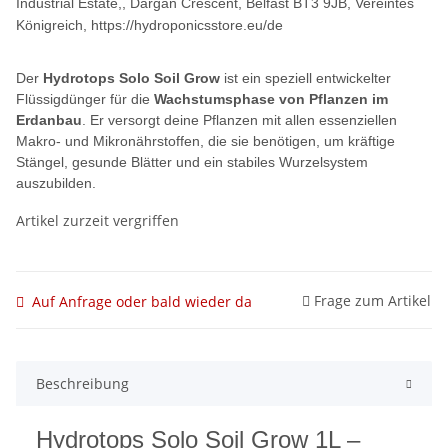
Industrial Estate,, Dargan Crescent, Belfast BT3 9JB, Vereintes
Königreich, https://hydroponicsstore.eu/de
Der
Hydrotops Solo Soil Grow
ist ein speziell entwickelter
Flüssigdünger für die
Wachstumsphase von Pflanzen im
Erdanbau
. Er versorgt deine Pflanzen mit allen essenziellen
Makro- und Mikronährstoffen, die sie benötigen, um kräftige
Stängel, gesunde Blätter und ein stabiles Wurzelsystem
auszubilden.
Artikel zurzeit vergriffen
Frage zum Artikel
Auf Anfrage oder bald wieder da
Beschreibung
Hydrotops Solo Soil Grow 1L –