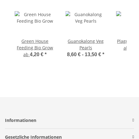
Green House
Guanokalong Veg
Plagron B
Feeding Bio Grow
Pearls
ab
14,
ab
4,20 €
*
8,60 € -
13,50 €
*
Informationen
Gesetzliche Informationen