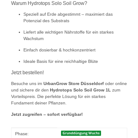
Warum Hydrotops Solo Soil Grow?
Speziell auf Erde abgestimmt – maximiert das
Potenzial des Substrats
Liefert alle wichtigen Nährstoffe für ein starkes
Wachstum
Einfach dosierbar & hochkonzentriert
Ideale Basis für eine reichhaltige Blüte
Jetzt bestellen!
Besuche uns im
UrbanGrow Store Düsseldorf
oder online
und sichere dir den
Hydrotops Solo Soil Grow 1L
zum
Vorteilspreis. Die perfekte Lösung für ein starkes
Fundament deiner Pflanzen.
Jetzt zugreifen – sofort verfügbar!
Produkteigenschaft
Wert
Grunddüngung Wuchs
Phase: