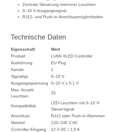
Zentrale Steuerung mehrerer Leuchten
0–10 V-Ausgangssignal
RJ12- und Push-in-Anschlussmöglichkeiten
Technische Daten
Eigenschaft
Wert
Produkt
LUMii XLED Controller
Ausführung
EU Plug
Kanäle
1
Signaltyp
0–10 V
Ausgangsspannung
0–10 V ± 0,1 V
Max. Anzahl
25
Leuchten
LED-Leuchten mit 0–10 V-
Kompatibilität
Steuersignal
Anschluss
RJ12 oder Push-in-Klemmen
Netzteil
120–240 V AC
Controller-Eingang
12 V DC / 1,0 A