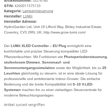
Artikelnummer:
UG14140
GTIN:
4260011575133
Kategorie:
Lampensteuerung
Hersteller:
LUMii
Hersteller Adresse:
HydroGarden Ltd, Unit 19 Lifford Way, Binley Industrial Estate,
Coventry, CV3 2RN, UK
, http://www.grow-lumii.com/
Der
LUMii XLED Controller – EU Plug
ermöglicht eine
komfortable und präzise Steuerung kompatibler LED-
Pflanzenleuchten. Mit Funktionen wie
Photoperiodensteuerung
,
stufenlosem Dimmen
,
Sonnenauf- und
Sonnenuntergangssimulation
sowie der Möglichkeit, bis zu
25
Leuchten
gleichzeitig zu steuern, ist er eine ideale Lösung für
professionelle und ambitionierte Indoor-Grower. Die einfache
Bedienung und die breite Kompatibilität mit
0–10 V-LED-
Systemen
machen ihn zu einer vielseitigen Steuerzentrale für
moderne Beleuchtungsanlagen.
Artikel zurzeit vergriffen