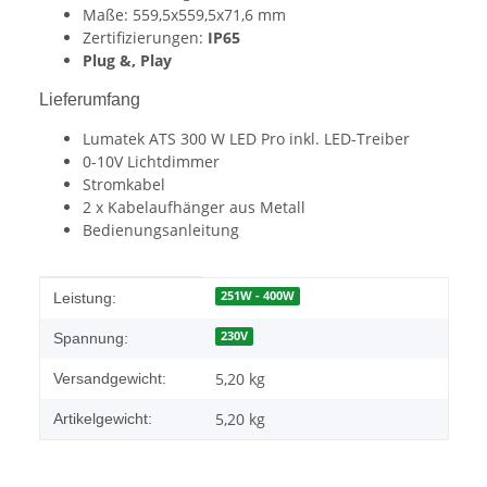
Maße: 559,5x559,5x71,6 mm
Zertifizierungen:
IP65
Plug &, Play
Lieferumfang
Lumatek ATS 300 W LED Pro inkl. LED-Treiber
0-10V Lichtdimmer
Stromkabel
2 x Kabelaufhänger aus Metall
Bedienungsanleitung
Produkteigenschaft
Wert
251W - 400W
Leistung:
230V
Spannung:
5,20 kg
Versandgewicht:
5,20
kg
Artikelgewicht: