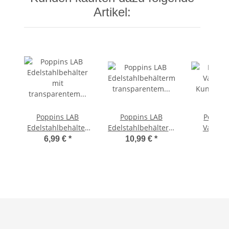
Artikel:
Poppins LAB
Poppins LAB
Poppin
Edelstahlbehälter
Edelstahlbehältermit
Vakuu
mit transparentem
transparentem
Kunststof
6,99 €
*
10,99 €
*
5,00
Kunststoffdeckel,
Kunststoffdeckell,
luftdicht, 800ml
luftdicht, 1400ml