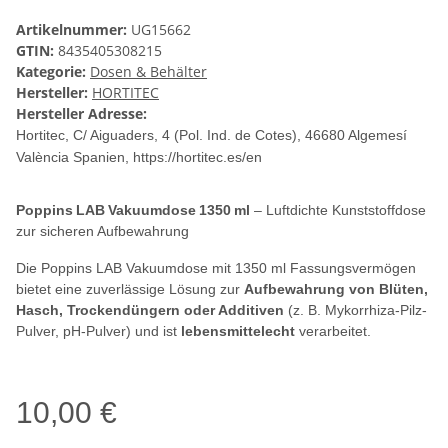
Artikelnummer:
UG15662
GTIN:
8435405308215
Kategorie:
Dosen & Behälter
Hersteller:
HORTITEC
Hersteller Adresse:
Hortitec, C/ Aiguaders, 4 (Pol. Ind. de Cotes)
, 46680 Algemesí
València Spanien, https://hortitec.es/en
Poppins LAB Vakuumdose 1350 ml
– Luftdichte Kunststoffdose
zur sicheren Aufbewahrung
Die Poppins LAB Vakuumdose mit 1350 ml Fassungsvermögen
bietet eine zuverlässige Lösung zur
Aufbewahrung von Blüten,
Hasch, Trockendüngern oder Additiven
(z. B. Mykorrhiza-Pilz-
Pulver, pH-Pulver) und ist
lebensmittelecht
verarbeitet.
10,00 €