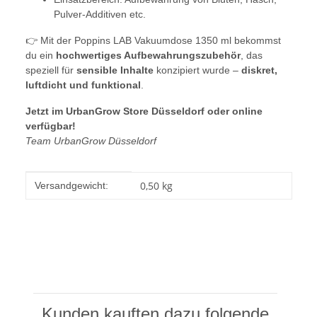
Pulver-Additiven etc.
👉 Mit der Poppins LAB Vakuumdose 1350 ml bekommst
du ein
hochwertiges Aufbewahrungszubehör
, das
speziell für
sensible Inhalte
konzipiert wurde –
diskret,
luftdicht und funktional
.
Jetzt im UrbanGrow Store Düsseldorf oder online
verfügbar!
Team UrbanGrow Düsseldorf
Produkteigenschaft
Wert
0,50 kg
Versandgewicht:
Kunden kauften dazu folgende