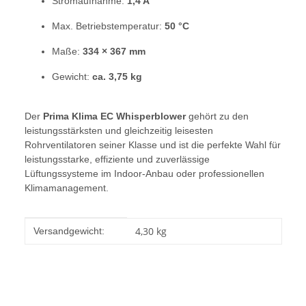
Stromaufnahme:
1,4 A
Max. Betriebstemperatur:
50 °C
Maße:
334 × 367 mm
Gewicht:
ca. 3,75 kg
Der
Prima Klima EC Whisperblower
gehört zu den
leistungsstärksten und gleichzeitig leisesten
Rohrventilatoren seiner Klasse und ist die perfekte Wahl für
leistungsstarke, effiziente und zuverlässige
Lüftungssysteme im Indoor-Anbau oder professionellen
Klimamanagement.
Produkteigenschaft
Wert
4,30 kg
Versandgewicht: