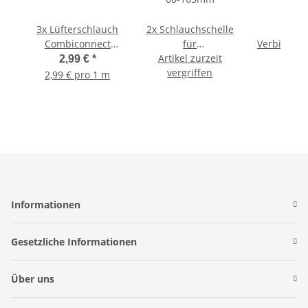
3x
Lüfterschlauch
2x
Schlauchschelle
1x
Combiconnect
für
Verbindun
127mm 1m
Lüfterschläuche
Artikel zurzeit
125
2,99 €
*
9,99
60-165mm
vergriffen
2,99 € pro 1 m
Informationen
Gesetzliche Informationen
Über uns