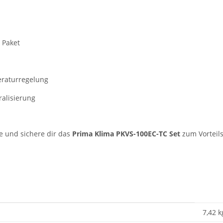
 Paket
raturregelung
ralisierung
e und sichere dir das
Prima Klima PKVS-100EC-TC Set
zum Vorteils
7,42 k