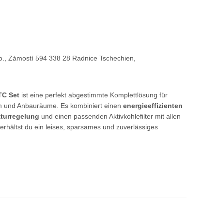
., Zámostí 594 338 28 Radnice Tschechien
,
TC Set
ist eine perfekt abgestimmte Komplettlösung für
en und Anbauräume. Es kombiniert einen
energieeffizienten
aturregelung
und einen passenden Aktivkohlefilter mit allen
erhältst du ein leises, sparsames und zuverlässiges