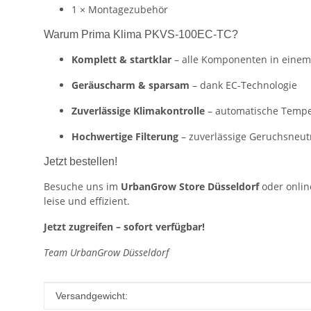
1 × Montagezubehör
Warum Prima Klima PKVS-100EC-TC?
Komplett & startklar
– alle Komponenten in einem
Geräuscharm & sparsam
– dank EC-Technologie
Zuverlässige Klimakontrolle
– automatische Tempe
Hochwertige Filterung
– zuverlässige Geruchsneut
Jetzt bestellen!
Besuche uns im
UrbanGrow Store Düsseldorf
oder onlin
leise und effizient.
Jetzt zugreifen – sofort verfügbar!
Team UrbanGrow Düsseldorf
Produkteigenschaft
Wert
Versandgewicht: