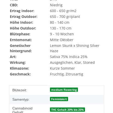
CBD:
Niedrig
Ertrag Indoor:
600 - 650 gr/m2
Ertrag Outdoor:
650 - 700 gr/plant
Höhe Indoor:
80 - 140 cm
Höhe Outdoor:
130 - 170 cm
Blütephase:
9 - 10 Wochen
Erntemonat:
Mitte Oktober
Genetischer
Lemon Skunk x Shining Silver
hintergrund:
Haze
Art:
Sativa 75% Indica 25%
Wirkung:
Ausgeglichen, Klar, Stoned
Klimazone:
Kurze Sommer
Geschmack:
Fruchtig, Zitrusartig
Produkteigenschaft
Wert
medium flowering
Blütezeit:
Feminisiert
Samentyp:
Cannabinoid
THC Gehalt 20% bis 25%
Gehalt: