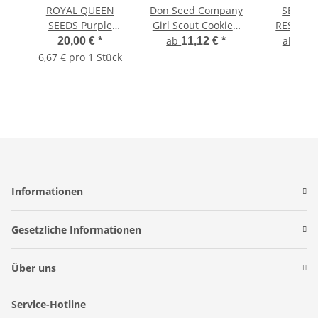
ROYAL QUEEN
Don Seed Company
SENSI 
SEEDS Purple
Girl Scout Cookies,
RESEARC
Queen, 3 Samen
feminisiert
CHULO
ab
ab
20,00 €
*
11,12 €
*
11,
feminisiert
femini
6,67 € pro 1 Stück
Informationen
Gesetzliche Informationen
Über uns
Service-Hotline