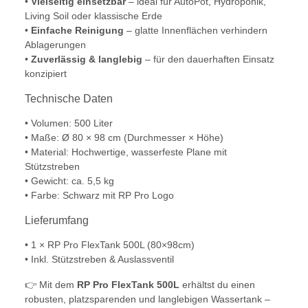
•
Vielseitig einsetzbar
– ideal für AutoPot, Hydroponik,
Living Soil oder klassische Erde
•
Einfache Reinigung
– glatte Innenflächen verhindern
Ablagerungen
•
Zuverlässig & langlebig
– für den dauerhaften Einsatz
konzipiert
Technische Daten
• Volumen: 500 Liter
• Maße: Ø 80 × 98 cm (Durchmesser × Höhe)
• Material: Hochwertige, wasserfeste Plane mit
Stützstreben
• Gewicht: ca. 5,5 kg
• Farbe: Schwarz mit RP Pro Logo
Lieferumfang
• 1 × RP Pro FlexTank 500L (80×98cm)
• Inkl. Stützstreben & Auslassventil
👉 Mit dem
RP Pro FlexTank 500L
erhältst du einen
robusten, platzsparenden und langlebigen Wassertank –