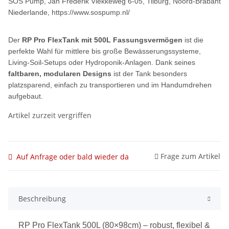
SOS Pump, Jan Frederik Vlekkeweg 6-05, Tilburg, Noord-Brabant
Niederlande, https://www.sospump.nl/
Der
RP Pro FlexTank mit 500L Fassungsvermögen
ist die
perfekte Wahl für mittlere bis große Bewässerungssysteme,
Living-Soil-Setups oder Hydroponik-Anlagen. Dank seines
faltbaren, modularen Designs
ist der Tank besonders
platzsparend, einfach zu transportieren und im Handumdrehen
aufgebaut.
Artikel zurzeit vergriffen
Frage zum Artikel
Auf Anfrage oder bald wieder da
Beschreibung
RP Pro FlexTank 500L (80×98cm) – robust, flexibel &