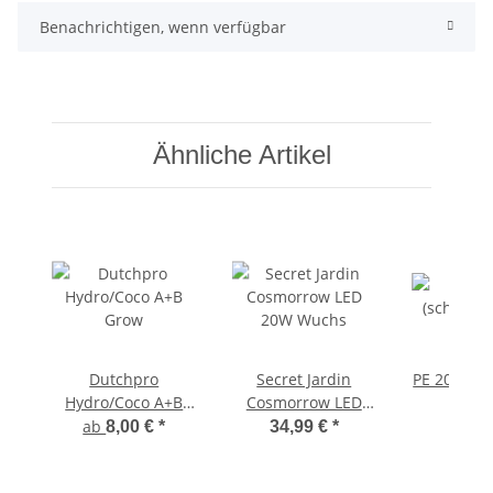
Benachrichtigen, wenn verfügbar
Ähnliche Artikel
Dutchpro
Secret Jardin
PE 20mm (
Hydro/Coco A+B
Cosmorrow LED
Wink
Grow
20W Wuchs
ab
8,00 €
*
34,99 €
*
2,99