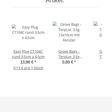
Artikel:
Eazy Plug CT104C
Grove Bags -
Grove B
rund 3,5cm x 4,5cm
TerpLoc 3,5g
TerpLo
13x10cm mit
20x13c
13,90 €
*
0,80 €
*
2,00
Fenster
Fens
0,13 € pro 1 Stück