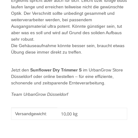
Ergebnis spricht aber auch für sich. Leicht bzw. luftige Buds
laufen lange und erreichen teilweise nicht die gewünschte
Optik. Der Verschnitt sollte unbedingt gesammelt und
weiterverarbeiter werden, bei passendem
Ausgangsmaterial ultra potent. Könnte günstiger sein, tut
aber was es soll und wird auf Grund des soliden Aufbaus
sehr robust.
Die Gehäuseaufnahme könnte besser sein, braucht etwas
Übung diese immer direkt zu treffen.
Jetzt den
Sunflower Dry Trimmer S
im UrbanGrow Store
Düsseldorf oder online bestellen – für eine effiziente,
schonende und zeitsparende Ernteverarbeitung.
Team UrbanGrow Düsseldorf
Produkteigenschaft
Wert
10,00 kg
Versandgewicht: