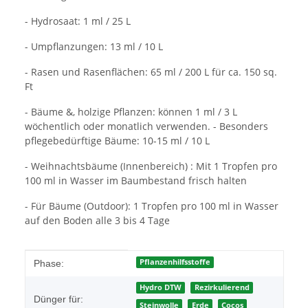
- Hydrosaat: 1 ml / 25 L
- Umpflanzungen: 13 ml / 10 L
- Rasen und Rasenflächen: 65 ml / 200 L für ca. 150 sq.
Ft
- Bäume &, holzige Pflanzen: können 1 ml / 3 L
wöchentlich oder monatlich verwenden. - Besonders
pflegebedürftige Bäume: 10-15 ml / 10 L
- Weihnachtsbäume (Innenbereich) : Mit 1 Tropfen pro
100 ml in Wasser im Baumbestand frisch halten
- Für Bäume (Outdoor): 1 Tropfen pro 100 ml in Wasser
auf den Boden alle 3 bis 4 Tage
Produkteigenschaft
Wert
Pflanzenhilfsstoffe
Phase:
Hydro DTW
Rezirkulierend
Dünger für:
Steinwolle
Erde
Cocos