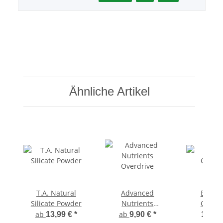
Ähnliche Artikel
T.A. Natural
Advanced
BAC A
Silicate Powder
Nutrients
Comple
Overdrive
ab
ab
13,99 €
*
9,90 €
*
119,0