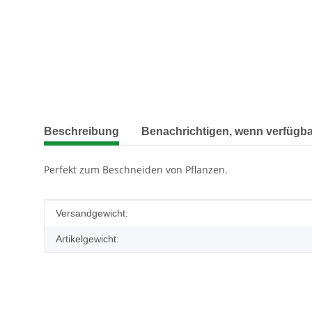
weitere Registerkarten anzeigen
Beschreibung
Benachrichtigen, wenn verfügba
Perfekt zum Beschneiden von Pflanzen.
Produkteigenschaft
Wert
Versandgewicht:
Artikelgewicht: