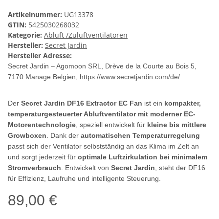
Artikelnummer:
UG13378
GTIN:
5425030268032
Kategorie:
Abluft /Zuluftventilatoren
Hersteller:
Secret Jardin
Hersteller Adresse:
Secret Jardin – Agomoon SRL, Drève de la Courte au Bois 5,
7170 Manage Belgien, https://www.secretjardin.com/de/
Der
Secret Jardin DF16 Extractor EC Fan
ist ein
kompakter,
temperaturgesteuerter Abluftventilator mit moderner EC-
Motorentechnologie
, speziell entwickelt für
kleine bis mittlere
Growboxen
. Dank der
automatischen Temperaturregelung
passt sich der Ventilator selbstständig an das Klima im Zelt an
und sorgt jederzeit für
optimale Luftzirkulation bei minimalem
Stromverbrauch
. Entwickelt von
Secret Jardin
, steht der DF16
für Effizienz, Laufruhe und intelligente Steuerung.
89,00 €