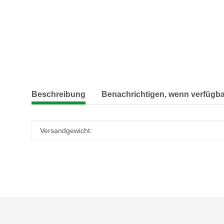
weitere Registerkarten anzeigen
Beschreibung
Benachrichtigen, wenn verfügba
Produkteigenschaft
Wert
Versandgewicht: