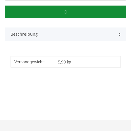
Beschreibung
Produkteigenschaft
Wert
5,90 kg
Versandgewicht: