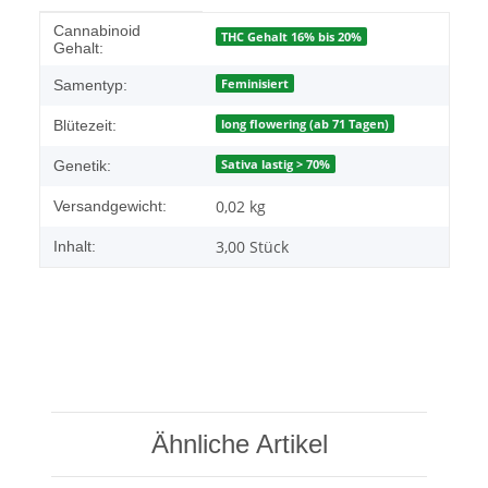
Produkteigenschaft
Wert
Cannabinoid
THC Gehalt 16% bis 20%
Gehalt:
Feminisiert
Samentyp:
long flowering (ab 71 Tagen)
Blütezeit:
Sativa lastig > 70%
Genetik:
0,02 kg
Versandgewicht:
3,00 Stück
Inhalt:
Ähnliche Artikel