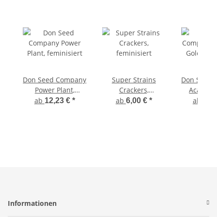
Don Seed Company
Super Strains
Don Seed 
Power Plant,
Crackers,
Acapulco
feminisiert
feminisiert
femini
ab
ab
ab
12,23 €
*
6,00 €
*
11,
Informationen