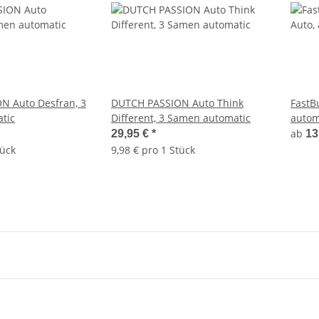
N Auto Desfran, 3
DUTCH PASSION Auto Think
FastB
tic
Different, 3 Samen automatic
autom
ab
29,95 €
*
13
tück
9,98 € pro 1 Stück