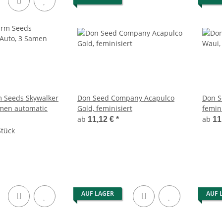
 Seeds Skywalker
Don Seed Company Acapulco
Don S
men automatic
Gold, feminisiert
femini
ab
ab
11,12 €
*
11
Stück
AUF LAGER
AUF 