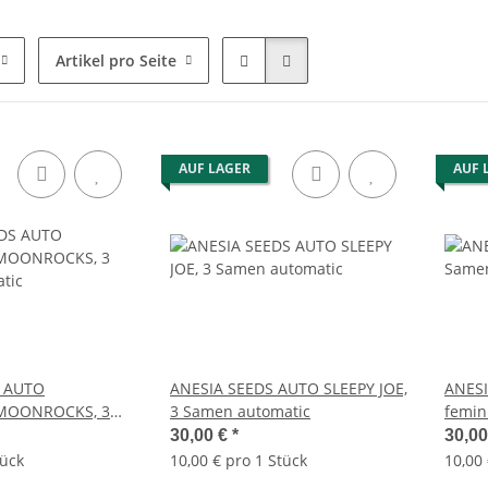
Artikel pro Seite
AUF LAGER
AUF 
S AUTO
ANESIA SEEDS AUTO SLEEPY JOE,
ANESI
MOONROCKS, 3
3 Samen automatic
femini
tic
30,00 €
*
30,0
tück
10,00 € pro 1 Stück
10,00 