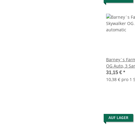
Barney`s Farm
OG Auto, 3 Sa
31,15 €
*
10,38 € pro 1 
AUF LAGER