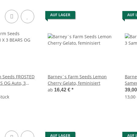
AUF LAGER
AUF 
m Seeds FROSTED
Barney`s Farm Seeds Lemon
Barne
S OG Auto, 3
Cherry Gelato, feminisiert
Samen
tic
ab
16,42 €
*
39,0
Stück
13,00 
AUF LAGER
AUF 