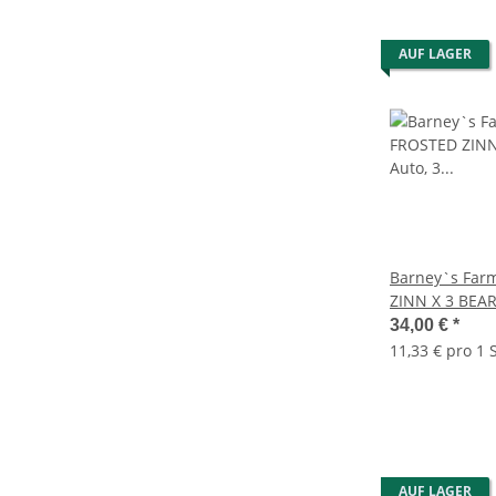
AUF LAGER
Barney`s Far
ZINN X 3 BEAR
Samen automa
34,00 €
*
11,33 € pro 1 
AUF LAGER