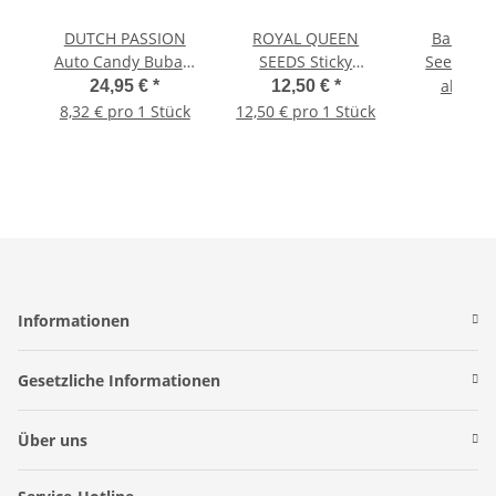
DUTCH PASSION
ROYAL QUEEN
Barney`
Auto Candy Bubatz
SEEDS Sticky
Seeds Pi
XL, 3 Samen
Queen Auto, 1
Express
ab
24,95 €
*
12,50 €
*
15,
automatic
samen automatic
autom
8,32 € pro 1 Stück
12,50 € pro 1 Stück
Informationen
Gesetzliche Informationen
Über uns