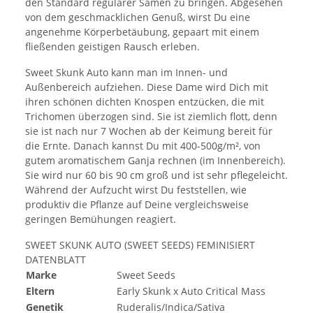
den Standard regulärer Samen zu bringen. Abgesehen
von dem geschmacklichen Genuß, wirst Du eine
angenehme Körperbetäubung, gepaart mit einem
fließenden geistigen Rausch erleben.
Sweet Skunk Auto kann man im Innen- und
Außenbereich aufziehen. Diese Dame wird Dich mit
ihren schönen dichten Knospen entzücken, die mit
Trichomen überzogen sind. Sie ist ziemlich flott, denn
sie ist nach nur 7 Wochen ab der Keimung bereit für
die Ernte. Danach kannst Du mit 400-500g/m², von
gutem aromatischem Ganja rechnen (im Innenbereich).
Sie wird nur 60 bis 90 cm groß und ist sehr pflegeleicht.
Während der Aufzucht wirst Du feststellen, wie
produktiv die Pflanze auf Deine vergleichsweise
geringen Bemühungen reagiert.
SWEET SKUNK AUTO (SWEET SEEDS) FEMINISIERT
DATENBLATT
Marke
Sweet Seeds
Eltern
Early Skunk x Auto Critical Mass
Genetik
Ruderalis/Indica/Sativa