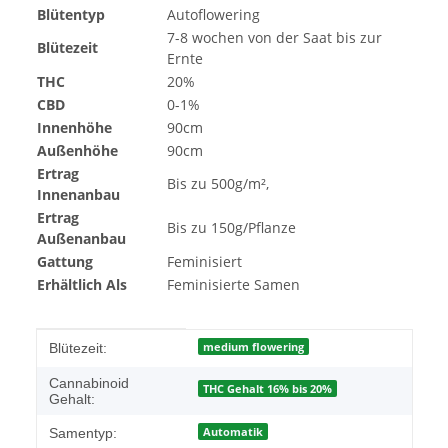
Blütentyp
Autoflowering
7-8 wochen von der Saat bis zur
Blütezeit
Ernte
THC
20%
CBD
0-1%
Innenhöhe
90cm
Außenhöhe
90cm
Ertrag
Bis zu 500g/m²,
Innenanbau
Ertrag
Bis zu 150g/Pflanze
Außenanbau
Gattung
Feminisiert
Erhältlich Als
Feminisierte Samen
Produkteigenschaft
Wert
medium flowering
Blütezeit:
Cannabinoid
THC Gehalt 16% bis 20%
Gehalt:
Automatik
Samentyp: