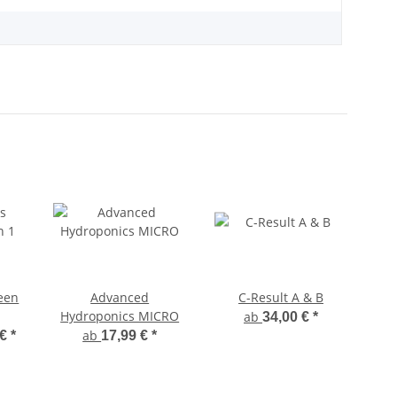
een
Advanced
C-Result A & B
T
Hydroponics MICRO
ab
34,00 €
*
ab
 €
*
17,99 €
*