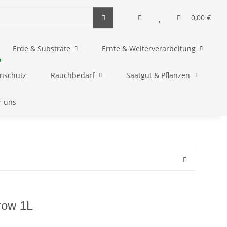
0,00 €
Erde & Substrate
Ernte & Weiterverarbeitung
enschutz
Rauchbedarf
Saatgut & Pflanzen
r uns
row 1L