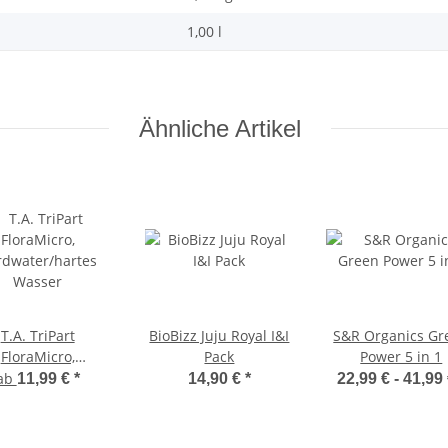
1,00 l
Ähnliche Artikel
T.A. TriPart
BioBizz Juju Royal I&I
S&R Organics Gr
FloraMicro,
Pack
Power 5 in 1
rdwater/hartes
ab
11,99 €
*
14,90 €
*
22,99 € -
41,99
Wasser