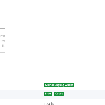
Grunddüngung Wuchs
Erde
Cocos
1,34 kg