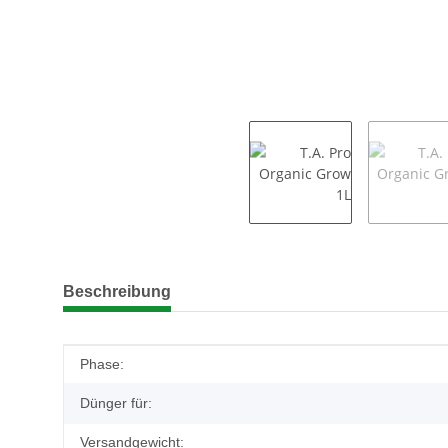
weitere Registerkarten anzeigen
Beschreibung
Produkteigenschaft
Wert
Phase:
Dünger für:
Versandgewicht: