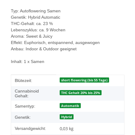
Typ: Autoflowering Samen
Genetik: Hybrid Automatic
THC-Gehalt: ca. 23 %
Lebenszyklus: ca. 9 Wochen
Aroma: Sweet & Juicy
Effekt: Euphorisch, entspannend, ausgewogen
Anbau: Indoor & Outdoor geeignet
Inhalt: 1 x Samen
Produkteigenschaft
Wert
short flowering (bis 55 Tage)
Blütezeit:
Cannabinoid
THC Gehalt 20% bis 25%
Gehalt:
Automatik
Samentyp:
Hybrid
Genetik:
0,03 kg
Versandgewicht: