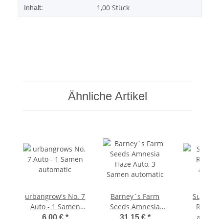
1,00 Stück
Inhalt:
Ähnliche Artikel
urbangrow's No. 7
Barney`s Farm
Super S
Auto - 1 Samen
Seeds Amnesia
Runtz 
automatic
Haze Auto, 3
autom
ab
6,00 €
*
31,15 €
*
5,0