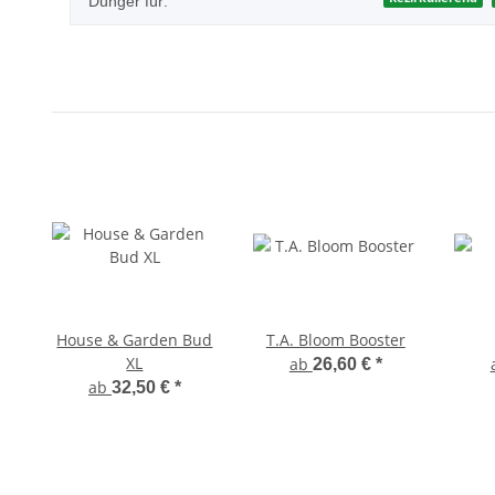
Dünger für:
House & Garden Bud
T.A. Bloom Booster
XL
ab
26,60 €
*
ab
32,50 €
*