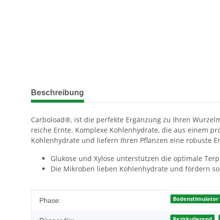
weitere Registerkarten anzeigen
Beschreibung
Carboload®, ist die perfekte Ergänzung zu Ihren Wurzel
reiche Ernte.
Komplexe Kohlenhydrate, die aus einem pr
Kohlenhydrate und liefern Ihren Pflanzen eine robuste E
Glukose und Xylose unterstützen die optimale Terp
Die Mikroben lieben Kohlenhydrate und fördern s
Produkteigenschaft
Wert
Bodenstimulator
Phase:
Rezirkulierend