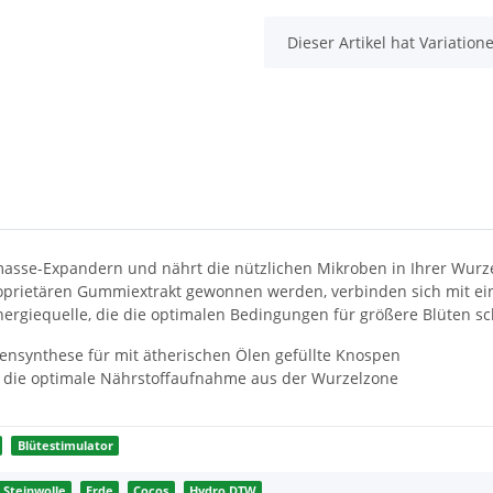
x
Dieser Artikel hat Variatio
masse-Expandern und nährt die nützlichen Mikroben in Ihrer Wur
oprietären Gummiextrakt gewonnen werden, verbinden sich mit ei
nergiequelle, die die optimalen Bedingungen für größere Blüten sch
ensynthese für mit ätherischen Ölen gefüllte Knospen
o die optimale Nährstoffaufnahme aus der Wurzelzone
Blütestimulator
Steinwolle
Erde
Cocos
Hydro DTW