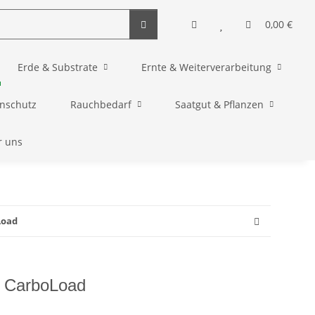
0,00 €
Erde & Substrate
Ernte & Weiterverarbeitung
enschutz
Rauchbedarf
Saatgut & Pflanzen
r uns
Load
s CarboLoad