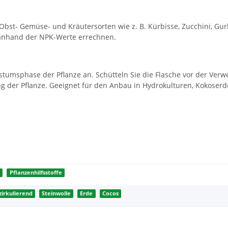
 Obst- Gemüse- und Kräutersorten wie z. B. Kürbisse, Zucchini, Gur
 anhand der NPK-Werte errechnen.
tumsphase der Pflanze an. Schütteln Sie die Flasche vor der Ver
 der Pflanze. Geeignet für den Anbau in Hydrokulturen, Kokoserd
r
Pflanzenhilfsstoffe
zirkulierend
Steinwolle
Erde
Cocos