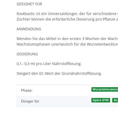
GEEIGNET FÜR
Rootbastic ist ein Universaldünger, der für verschiedene
Züchter können die erforderliche Dosierung pro Pflanze
ANWENDUNG
Wenden Sie das Mittel in den ersten 3 Wochen der Wachs
Wachstumsphasen unerlässlich für die Wurzelentwicklung
DOSIERUNG
0,1– 0,3 ml pro Liter Nährstofflösung.
Steigert den EC-Wert der Grundnährstofflösung.
Produkteigenschaft
Wert
Wurzelstimulato
Phase:
Hydro DTW
Re
Dünger für: