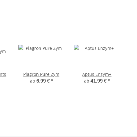
nts
Plagron Pure Zym
Aptus Enzym+
A
ab
ab
6,99 €
*
41,99 €
*