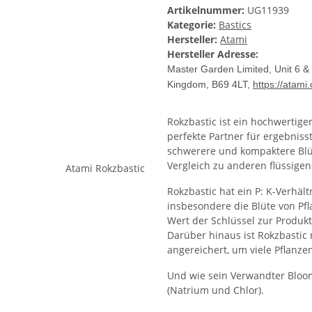
Artikelnummer:
UG11939
Kategorie:
Bastics
Hersteller:
Atami
Hersteller Adresse:
Master Garden Limited, Unit 6 & 
Kingdom, B69 4LT,
https://atami
Rokzbastic ist ein hochwertige
perfekte Partner für ergebnisst
schwerere und kompaktere Blüt
Vergleich zu anderen flüssigen
Rokzbastic hat ein P: K-Verhäl
insbesondere die Blüte von Pfl
Wert der Schlüssel zur Produk
Darüber hinaus ist Rokzbastic
angereichert, um viele Pflanze
Und wie sein Verwandter Bloomb
(Natrium und Chlor).