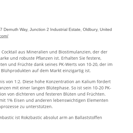
7 Demuth Way, Junction 2 Industrial Estate, Oldbury, United
.com/
r Cocktail aus Mineralien und Biostimulanzien, der der
arke und robuste Pflanzen ist. Erhalten Sie festere,
en und Früchte dank seines PK-Werts von 10-20, der im
 Blühprodukten auf dem Markt einzigartig ist.
tnis von 1:2. Diese hohe Konzentration an Kalium fördert
anzen mit einer langen Blütephase. So ist sein 10-20 PK-
tion von dichteren und festeren Blüten und Früchten.
 mit 1% Eisen und anderen lebenswichtigen Elementen
nprozesse zu unterstützen.
astic ist Rokzbastic absolut arm an Ballaststoffen