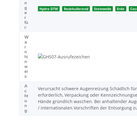
n
g
Hydro DTW
Rezirkulierend
Steinwolle
Erde
Coc
e
r
fü
r:
W
a
r
n
hi
n
w
ei
s:
A
Verursacht schwere Augenreizung Schädlich für W
c
erforderlich, Verpackung oder Kennzeichnungse
ht
u
Hände gründlich waschen. Bei anhaltender Augenr
n
/ internationalen Vorschriften der Entsorgung z
g: