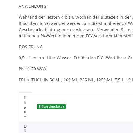
ANWENDUNG
Während der letzten 4 bis 6 Wochen der Blütezeit in d
Bloombastic verwendet werden, um die stimulierende Wir
Geschmacksrichtungen zu verbessern. Verwenden Sie es 
mit hohen PK-Werten immer den EC-Wert Ihrer Nährstoff
DOSIERUNG
0,5 – 1 ml pro Liter Wasser. Erhöht den E.C.-Wert Ihrer G
PK 10-20 W/W
ERHÄLTLICH IN 50 ML, 100 ML, 325 ML, 1250 ML, 5,5 L, 10 
Produkteigenschaft
Wert
P
h
Blütestimulator
a
s
e:
D
ü