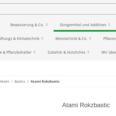
Bewässerung & Co.
Düngemittel und Additives
üftungs & Klimatechnik
Messtechnik & Co.
Pflanz
e & Pflanzbehälter
Zubehör & Nützliches
Wir übe
Atami
Bastics
Atami Rokzbastic
Atami Rokzbastic