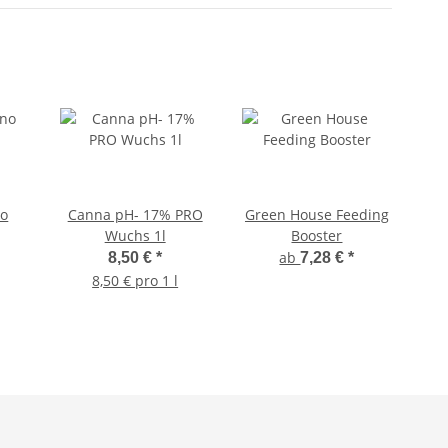
no
Canna pH- 17% PRO
Green House Feeding
Ad
Wuchs 1l
Booster
O
ab
8,50 €
*
7,28 €
*
8,50 € pro 1 l