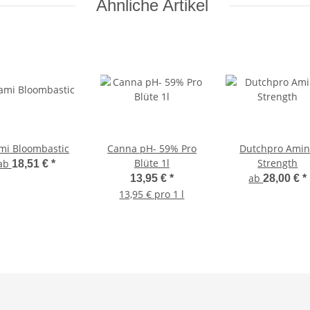
Ähnliche Artikel
mi Bloombastic
Canna pH- 59% Pro
Dutchpro Ami
Blüte 1l
Strength
ab
18,51 €
*
ab
13,95 €
*
28,00 €
*
13,95 € pro 1 l